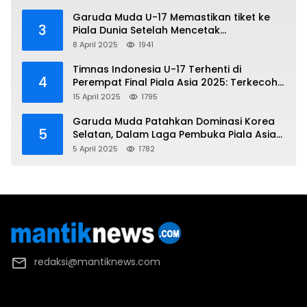
Garuda Muda U-17 Memastikan tiket ke
3
Piala Dunia Setelah Mencetak
Kemenangan Gemilang atas Yaman 4-1 di
8 April 2025
1941
Piala Asia 2025
Timnas Indonesia U-17 Terhenti di
4
Perempat Final Piala Asia 2025: Terkecoh
Korea Utara
15 April 2025
1795
Garuda Muda Patahkan Dominasi Korea
5
Selatan, Dalam Laga Pembuka Piala Asia
2025 U-17
5 April 2025
1782
redaksi@mantiknews.com