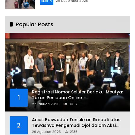
BERITA
26 Desember 2025
Popular Posts
Registrasi Nomor Seluler Berlaku, Meutya:
1
Tekan Penipuan Online
27 Januari 2026
3016
Anies Baswedan Tunjukkan Simpati atas
2
Tewasnya Pengemudi Ojol dalam Aksi
Demo
29 Agustus 2025
2135