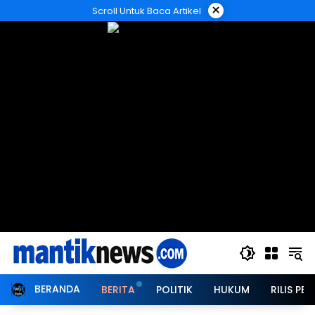
Langsung
×
Scroll Untuk Baca Artikel
ke
konten
BERANDA
BERITA
POLITIK
HUKUM
RILIS PER