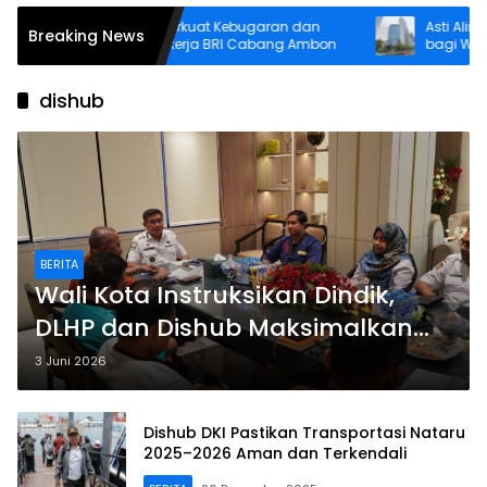
Senam Pagi Perkuat Kebugaran dan
Asti Alimin H
Breaking News
Solidaritas Pekerja BRI Cabang Ambon
bagi Warga Pu
Inklusi hingg
dishub
BERITA
Wali Kota Instruksikan Dindik,
DLHP dan Dishub Maksimalkan
Kemitraan dengan FST Unpatti
3 Juni 2026
Dishub DKI Pastikan Transportasi Nataru
2025–2026 Aman dan Terkendali