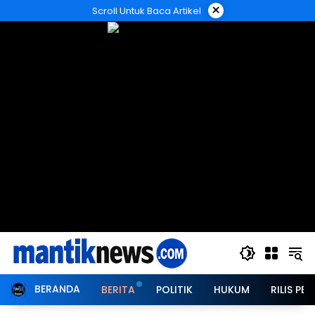
Langsung
×
Scroll Untuk Baca Artikel
ke
konten
BERANDA
BERITA
POLITIK
HUKUM
RILIS PER