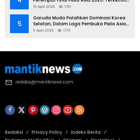
4
Perempat Final Piala Asia 2025: Terkecoh
Korea Utara
15 April 2025
1791
Garuda Muda Patahkan Dominasi Korea
5
Selatan, Dalam Laga Pembuka Piala Asia
2025 U-17
5 April 2025
1773
redaksi@mantiknews.com
Redaksi
Privacy Policy
Indeks Berita