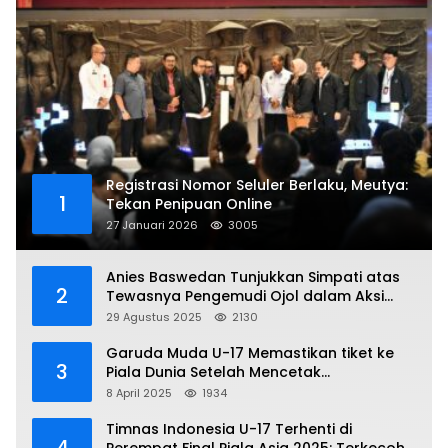
Registrasi Nomor Seluler Berlaku, Meutya:
1
Tekan Penipuan Online
27 Januari 2026
3005
Anies Baswedan Tunjukkan Simpati atas
2
Tewasnya Pengemudi Ojol dalam Aksi
Demo
29 Agustus 2025
2130
Garuda Muda U-17 Memastikan tiket ke
3
Piala Dunia Setelah Mencetak
Kemenangan Gemilang atas Yaman 4-1 di
8 April 2025
1934
Piala Asia 2025
Timnas Indonesia U-17 Terhenti di