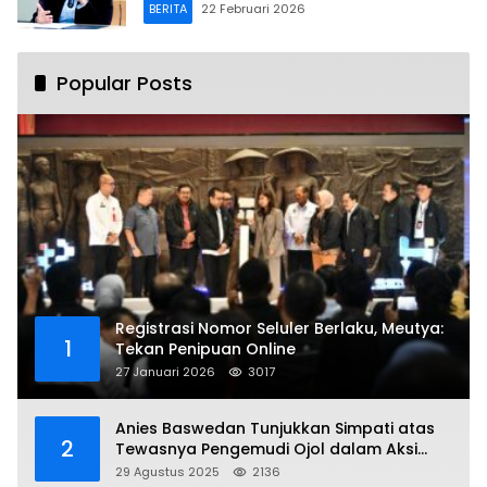
BERITA
22 Februari 2026
Popular Posts
Registrasi Nomor Seluler Berlaku, Meutya:
1
Tekan Penipuan Online
27 Januari 2026
3017
Anies Baswedan Tunjukkan Simpati atas
2
Tewasnya Pengemudi Ojol dalam Aksi
Demo
29 Agustus 2025
2136