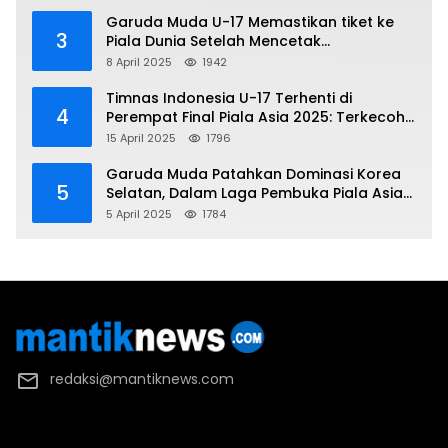
Garuda Muda U-17 Memastikan tiket ke
3
Piala Dunia Setelah Mencetak
Kemenangan Gemilang atas Yaman 4-1 di
8 April 2025
1942
Piala Asia 2025
Timnas Indonesia U-17 Terhenti di
4
Perempat Final Piala Asia 2025: Terkecoh
Korea Utara
15 April 2025
1796
Garuda Muda Patahkan Dominasi Korea
5
Selatan, Dalam Laga Pembuka Piala Asia
2025 U-17
5 April 2025
1784
redaksi@mantiknews.com