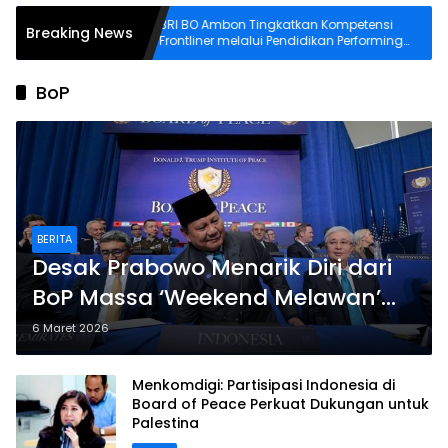
Dunia
BRI BO Ambon Tingkatkan Kompetensi
Breaking News
matan
Frontliner melalui Pendidikan Performing
CS dan Teller
BoP
BERITA
Desak Prabowo Menarik Diri dari
BoP Massa ‘Weekend Melawan’
Demo di DPR
6 Maret 2026
Menkomdigi: Partisipasi Indonesia di
Board of Peace Perkuat Dukungan untuk
Palestina