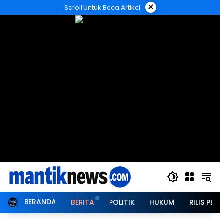
Langsung
×
Scroll Untuk Baca Artikel
ke
konten
BERANDA
BERITA
POLITIK
HUKUM
RILIS PER