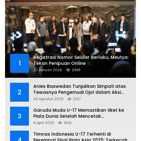
Registrasi Nomor Seluler Berlaku, Meutya:
1
Tekan Penipuan Online
27 Januari 2026
2988
Anies Baswedan Tunjukkan Simpati atas
2
Tewasnya Pengemudi Ojol dalam Aksi
Demo
29 Agustus 2025
2127
Garuda Muda U-17 Memastikan tiket ke
3
Piala Dunia Setelah Mencetak
Kemenangan Gemilang atas Yaman 4-1 di
8 April 2025
1929
Piala Asia 2025
Timnas Indonesia U-17 Terhenti di
4
Perempat Final Piala Asia 2025: Terkecoh