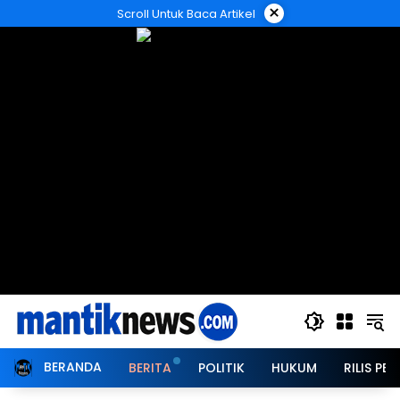
Langsung
×
Scroll Untuk Baca Artikel
ke
konten
BERANDA
BERITA
POLITIK
HUKUM
RILIS PER