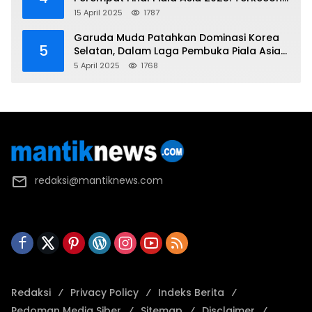
Korea Utara
15 April 2025
1787
Garuda Muda Patahkan Dominasi Korea
5
Selatan, Dalam Laga Pembuka Piala Asia
2025 U-17
5 April 2025
1768
redaksi@mantiknews.com
Redaksi
Privacy Policy
Indeks Berita
Pedoman Media Siber
Sitemap
Disclaimer