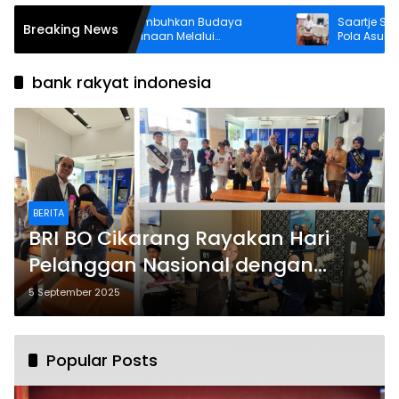
Lapas Wahai Tumbuhkan Budaya
Saartje Sapulet
Breaking News
Literasi Warga Binaan Melalui
Pola Asuh Holist
Perpustakaan
Anak
bank rakyat indonesia
BERITA
BRI BO Cikarang Rayakan Hari
Pelanggan Nasional dengan
Berbagi Apresiasi kepada
5 September 2025
Nasabah
Popular Posts