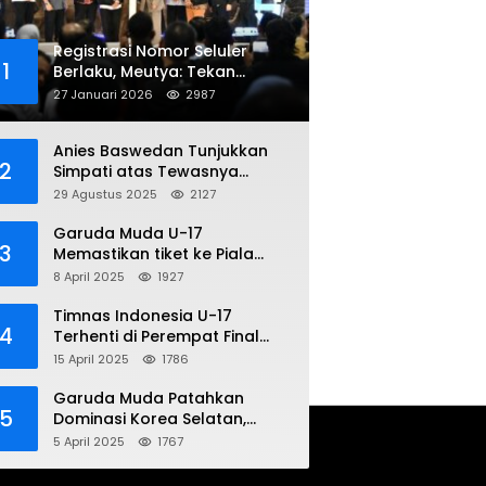
Registrasi Nomor Seluler
1
Berlaku, Meutya: Tekan
Penipuan Online
27 Januari 2026
2987
Anies Baswedan Tunjukkan
2
Simpati atas Tewasnya
Pengemudi Ojol dalam Aksi
29 Agustus 2025
2127
Demo
Garuda Muda U-17
3
Memastikan tiket ke Piala
Dunia Setelah Mencetak
8 April 2025
1927
Kemenangan Gemilang atas
Yaman 4-1 di Piala Asia 2025
Timnas Indonesia U-17
4
Terhenti di Perempat Final
Piala Asia 2025: Terkecoh
15 April 2025
1786
Korea Utara
Garuda Muda Patahkan
5
Dominasi Korea Selatan,
Dalam Laga Pembuka Piala
5 April 2025
1767
Asia 2025 U-17