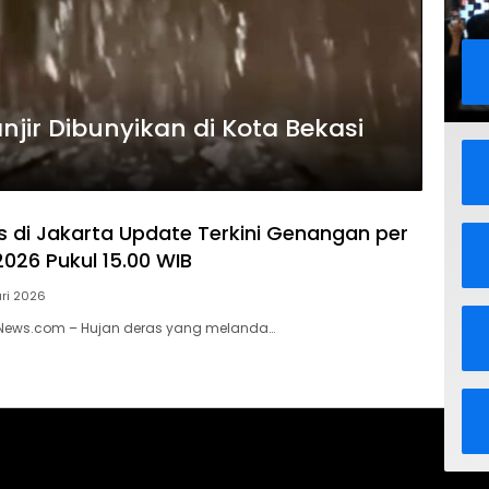
anjir Dibunyikan di Kota Bekasi
s di Jakarta Update Terkini Genangan per
2026 Pukul 15.00 WIB
ri 2026
ikNews.com – Hujan deras yang melanda…