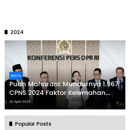
2024
BERITA
Puan Maharani: Mundurnya 1.967
CPNS 2024 Faktor Kelemahan
Perencanaan dalam Rekrutmen
25 April 2025
Popular Posts