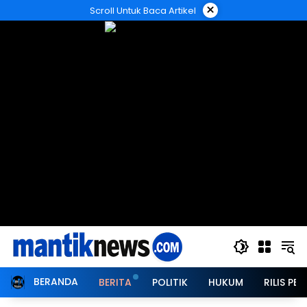
Langsung
×
Scroll Untuk Baca Artikel
ke
konten
BERANDA
BERITA
POLITIK
HUKUM
RILIS PER