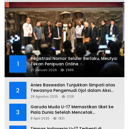
Registrasi Nomor Seluler Berlaku, Meutya:
1
Tekan Penipuan Online
27 Januari 2026
2989
Anies Baswedan Tunjukkan Simpati atas
2
Tewasnya Pengemudi Ojol dalam Aksi
Demo
29 Agustus 2025
2128
Garuda Muda U-17 Memastikan tiket ke
3
Piala Dunia Setelah Mencetak
Kemenangan Gemilang atas Yaman 4-1 di
8 April 2025
1931
Piala Asia 2025
Timnas Indonesia U-17 Terhenti di