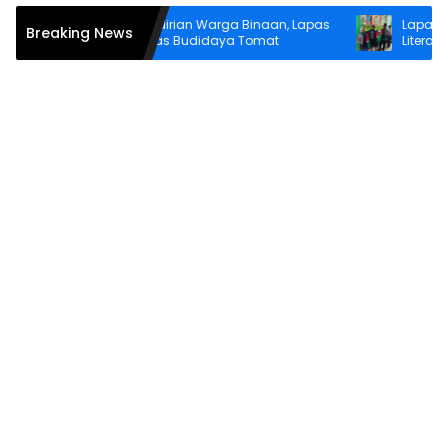
Bina Kemandirian Warga Binaan, Lapas
Lapas Waha
Breaking News
Wahai Perluas Budidaya Tomat
Literasi War
Perpustakaa