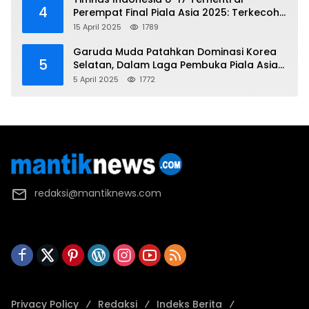
4
Perempat Final Piala Asia 2025: Terkecoh
Korea Utara
15 April 2025
1789
Garuda Muda Patahkan Dominasi Korea
5
Selatan, Dalam Laga Pembuka Piala Asia
2025 U-17
5 April 2025
1772
redaksi@mantiknews.com
Privacy Policy
Redaksi
Indeks Berita