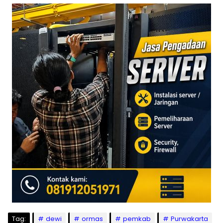
Tag:
dewi
ormas
pemkab
Purwakarta