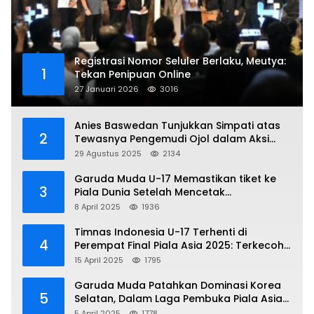
Registrasi Nomor Seluler Berlaku, Meutya:
1
Tekan Penipuan Online
27 Januari 2026
3016
Anies Baswedan Tunjukkan Simpati atas
2
Tewasnya Pengemudi Ojol dalam Aksi
Demo
29 Agustus 2025
2134
Garuda Muda U-17 Memastikan tiket ke
3
Piala Dunia Setelah Mencetak
Kemenangan Gemilang atas Yaman 4-1 di
8 April 2025
1936
Piala Asia 2025
Timnas Indonesia U-17 Terhenti di
4
Perempat Final Piala Asia 2025: Terkecoh
Korea Utara
15 April 2025
1795
Garuda Muda Patahkan Dominasi Korea
5
Selatan, Dalam Laga Pembuka Piala Asia
2025 U-17
5 April 2025
1778