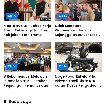
BERITA
BERITA
Modi dan Musk Bahas Kerja
Sidak Mendadak
Sama Teknologi dan Efek
Wamenaker: Ungkap
Kebijakan Tarif Trump
Kejanggalan UD Sentosa
Seal Surabaya Terkait
Penahanan Ijazah
Karyawan
BERITA
BERITA
8 Rekomendasi Melawan
Moge Royal Enfield Milik
Islamofobia: MUI Serukan
Ridwan Kamil Disita KPK
Perjuangan Kemanusiaan
dalam Kasus Pengadaan
Iklan
Baca Juga