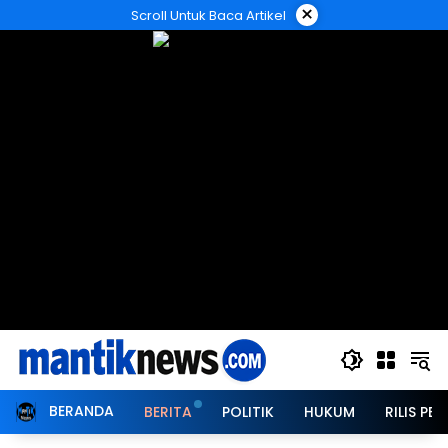
Langsung
×
Scroll Untuk Baca Artikel
ke
konten
BERANDA
BERITA
POLITIK
HUKUM
RILIS PER