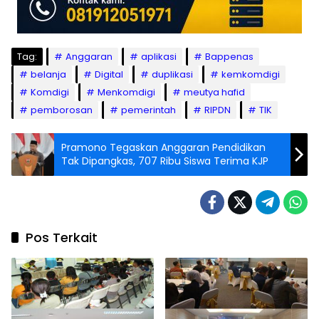
Tag:
Anggaran
aplikasi
Bappenas
belanja
Digital
duplikasi
kemkomdigi
Komdigi
Menkomdigi
meutya hafid
pemborosan
pemerintah
RIPDN
TIK
Pramono Tegaskan Anggaran Pendidikan
Tak Dipangkas, 707 Ribu Siswa Terima KJP
Pos Terkait