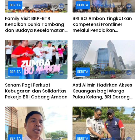
BERITA
BERITA
Family Visit BKP-BTR
BRI BO Ambon Tingkatkan
Kenalkan Dunia Tambang
Kompetensi Frontliner
dan Budaya Keselamatan
melalui Pendidikan
kepada Keluarga
Performing CS dan Teller
Karyawan
BERITA
BERITA
Senam Pagi Perkuat
Asti Alimin Hadirkan Akses
Kebugaran dan Solidaritas
Keuangan bagi Warga
Pekerja BRI Cabang Ambon
Pulau Kelang, BRI Dorong
Inklusi hingga Wilayah
Kepulauan
BERITA
BERITA