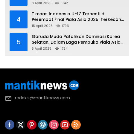
Kemenangan Gemilang atas Yaman 4-1 di
8 April 2025
1942
Piala Asia 2025
Timnas Indonesia U-17 Terhenti di
4
Perempat Final Piala Asia 2025: Terkecoh
Korea Utara
15 April 2025
1796
Garuda Muda Patahkan Dominasi Korea
5
Selatan, Dalam Laga Pembuka Piala Asia
2025 U-17
5 April 2025
1784
redaksi@mantiknews.com