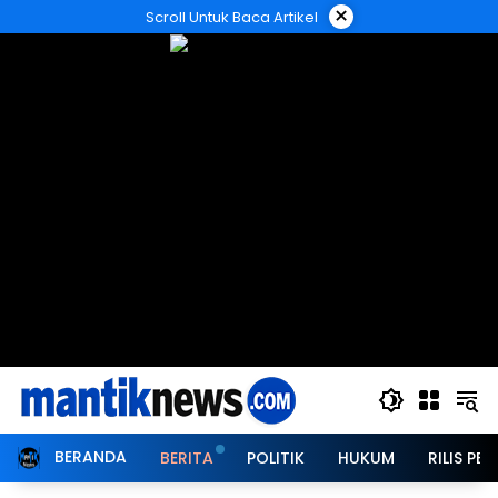
Langsung
×
Scroll Untuk Baca Artikel
ke
konten
BERANDA
BERITA
POLITIK
HUKUM
RILIS PER