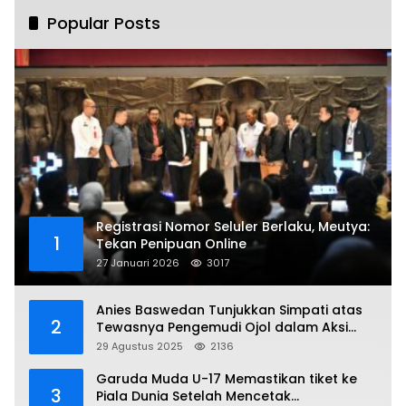
Popular Posts
Registrasi Nomor Seluler Berlaku, Meutya:
1
Tekan Penipuan Online
27 Januari 2026
3017
Anies Baswedan Tunjukkan Simpati atas
2
Tewasnya Pengemudi Ojol dalam Aksi
Demo
29 Agustus 2025
2136
Garuda Muda U-17 Memastikan tiket ke
3
Piala Dunia Setelah Mencetak