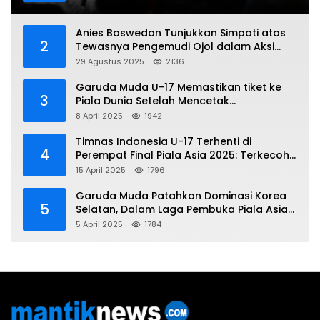
Anies Baswedan Tunjukkan Simpati atas
2
Tewasnya Pengemudi Ojol dalam Aksi
Demo
29 Agustus 2025
2136
Garuda Muda U-17 Memastikan tiket ke
3
Piala Dunia Setelah Mencetak
Kemenangan Gemilang atas Yaman 4-1 di
8 April 2025
1942
Piala Asia 2025
Timnas Indonesia U-17 Terhenti di
4
Perempat Final Piala Asia 2025: Terkecoh
Korea Utara
15 April 2025
1796
Garuda Muda Patahkan Dominasi Korea
5
Selatan, Dalam Laga Pembuka Piala Asia
2025 U-17
5 April 2025
1784