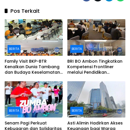
Pos Terkait
BERITA
BERITA
Family Visit BKP-BTR
BRI BO Ambon Tingkatkan
Kenalkan Dunia Tambang
Kompetensi Frontliner
dan Budaya Keselamatan
melalui Pendidikan
kepada Keluarga
Performing CS dan Teller
Karyawan
BERITA
BERITA
Senam Pagi Perkuat
Asti Alimin Hadirkan Akses
Kebugaran dan Solidaritas
Keuangan bagi Warga