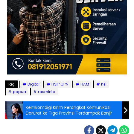
Tag:
Digital
FISIP UPN
HAM
hsi
papua
rasminto
Kemkomdigi Kirim Perangkat Komunikasi
Darurat ke Tiga Provinsi Terdampak Banjir