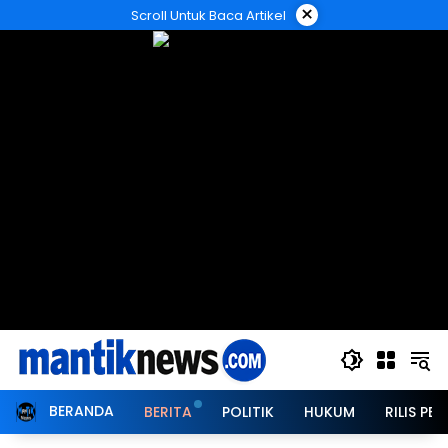
Langsung
×
Scroll Untuk Baca Artikel
ke
konten
BERANDA
BERITA
POLITIK
HUKUM
RILIS PER