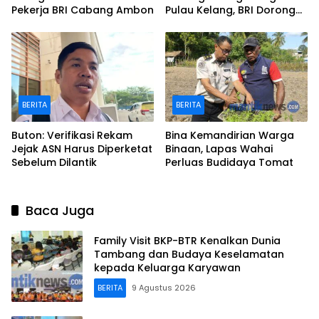
Pekerja BRI Cabang Ambon
Pulau Kelang, BRI Dorong
Inklusi hingga Wilayah
Kepulauan
BERITA
BERITA
Buton: Verifikasi Rekam
Bina Kemandirian Warga
Jejak ASN Harus Diperketat
Binaan, Lapas Wahai
Sebelum Dilantik
Perluas Budidaya Tomat
Baca Juga
Family Visit BKP-BTR Kenalkan Dunia
Tambang dan Budaya Keselamatan
kepada Keluarga Karyawan
BERITA
9 Agustus 2026