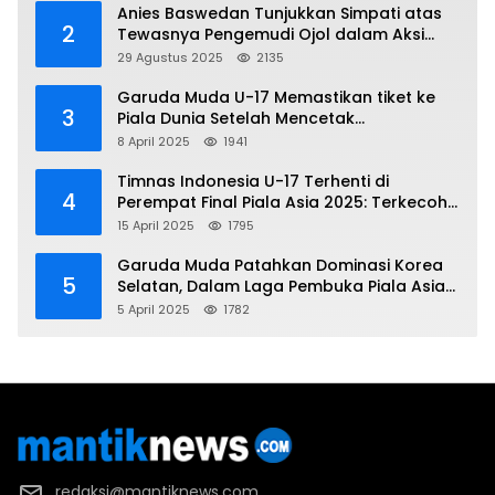
Anies Baswedan Tunjukkan Simpati atas
2
Tewasnya Pengemudi Ojol dalam Aksi
Demo
29 Agustus 2025
2135
Garuda Muda U-17 Memastikan tiket ke
3
Piala Dunia Setelah Mencetak
Kemenangan Gemilang atas Yaman 4-1 di
8 April 2025
1941
Piala Asia 2025
Timnas Indonesia U-17 Terhenti di
4
Perempat Final Piala Asia 2025: Terkecoh
Korea Utara
15 April 2025
1795
Garuda Muda Patahkan Dominasi Korea
5
Selatan, Dalam Laga Pembuka Piala Asia
2025 U-17
5 April 2025
1782
redaksi@mantiknews.com