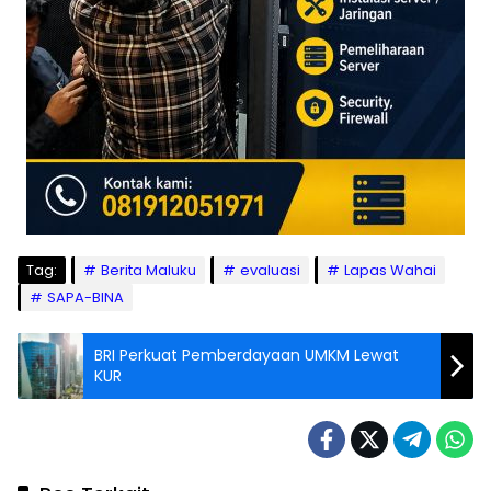
Tag:
Berita Maluku
evaluasi
Lapas Wahai
SAPA-BINA
BRI Perkuat Pemberdayaan UMKM Lewat
KUR