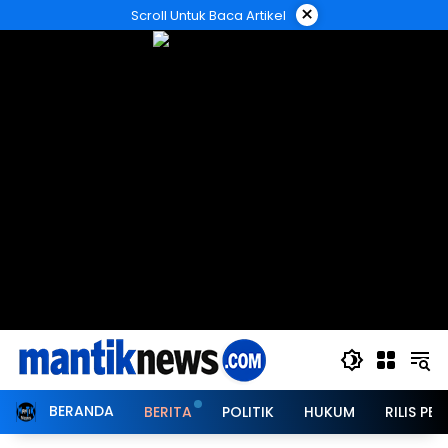
Langsung
×
Scroll Untuk Baca Artikel
ke
konten
BERANDA
BERITA
POLITIK
HUKUM
RILIS PER