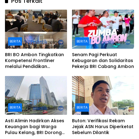
Pos Terkait
BERITA
BERITA
BRI BO Ambon Tingkatkan
Senam Pagi Perkuat
Kompetensi Frontliner
Kebugaran dan Solidaritas
melalui Pendidikan
Pekerja BRI Cabang Ambon
Performing CS dan Teller
BERITA
BERITA
Asti Alimin Hadirkan Akses
Buton: Verifikasi Rekam
Keuangan bagi Warga
Jejak ASN Harus Diperketat
Pulau Kelang, BRI Dorong
Sebelum Dilantik
Inklusi hingga Wilayah