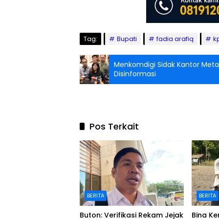
Tag:
Bupati
fadia arafiq
k
Menkomdigi Sidak Kantor Meta
Disinformasi
Pos Terkait
BERITA
BERITA
Buton: Verifikasi Rekam Jejak
Bina K