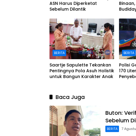
ASN Harus Diperketat
Binaan,
Sebelum Dilantik
Budida
BERITA
BERITA
Saartje Sapulette Tekankan
Polisi 
Pentingnya Pola Asuh Holistik
170 Lite
untuk Bangun Karakter Anak
Penyeb
Waipirit
Baca Juga
Buton: Ver
Sebelum Di
BERITA
7 Agust