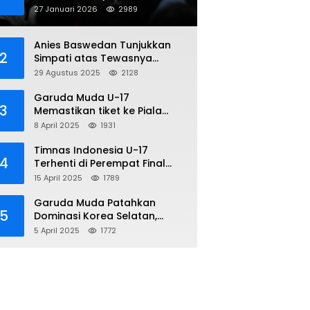
Penipuan Online
27 Januari 2026
2989
Anies Baswedan Tunjukkan
2
Simpati atas Tewasnya
Pengemudi Ojol dalam Aksi
29 Agustus 2025
2128
Demo
Garuda Muda U-17
3
Memastikan tiket ke Piala
Dunia Setelah Mencetak
8 April 2025
1931
Kemenangan Gemilang atas
Yaman 4-1 di Piala Asia 2025
Timnas Indonesia U-17
4
Terhenti di Perempat Final
Piala Asia 2025: Terkecoh
15 April 2025
1789
Korea Utara
Garuda Muda Patahkan
5
Dominasi Korea Selatan,
Dalam Laga Pembuka Piala
5 April 2025
1772
Asia 2025 U-17