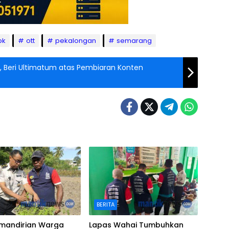
pk
ott
pekalongan
semarang
, Beri Ultimatum atas Pembiaran Konten
BERITA
emandirian Warga
Lapas Wahai Tumbuhkan