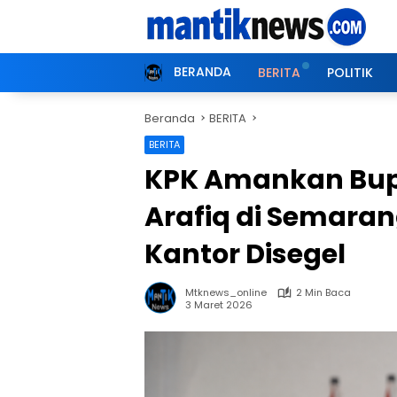
Langsung
ke
konten
BERANDA
BERITA
POLITIK
Beranda
BERITA
BERITA
KPK Amankan Bupa
Arafiq di Semara
Kantor Disegel
Mtknews_online
2 Min Baca
3 Maret 2026