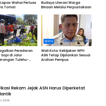
 Lapas Wahai Perluas
Budaya Literasi Warga
ya Tomat
Binaan Melalui Perpustakaan
BERITA
Gagalkan Peredaran
Wali Kota: Kebijakan WFH
r Sopi di Jalur
ASN Tetap Dijalankan Sesuai
erangan Tulehu-
Arahan Pempus
ifikasi Rekam Jejak ASN Harus Diperketat
lantik
us 2026