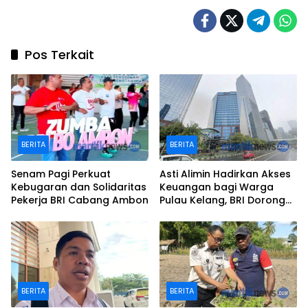
Pos Terkait
BERITA
BERITA
Senam Pagi Perkuat
Asti Alimin Hadirkan Akses
Kebugaran dan Solidaritas
Keuangan bagi Warga
Pekerja BRI Cabang Ambon
Pulau Kelang, BRI Dorong
Inklusi hingga Wilayah
Kepulauan
BERITA
BERITA