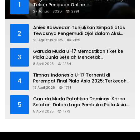
1
Tekan Penipuan Online
27 Januari 2026
2991
Anies Baswedan Tunjukkan Simpati atas
2
Tewasnya Pengemudi Ojol dalam Aksi
Demo
29 Agustus 2025
2129
Garuda Muda U-17 Memastikan tiket ke
3
Piala Dunia Setelah Mencetak
Kemenangan Gemilang atas Yaman 4-1 di
8 April 2025
1934
Piala Asia 2025
Timnas Indonesia U-17 Terhenti di
4
Perempat Final Piala Asia 2025: Terkecoh
Korea Utara
15 April 2025
1791
Garuda Muda Patahkan Dominasi Korea
5
Selatan, Dalam Laga Pembuka Piala Asia
2025 U-17
5 April 2025
1773