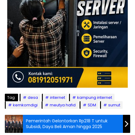
Tag:
desa
internet
kampung internet
kemkomdigi
meutya hafid
SDM
sumut
Pemerintah Gelontorkan Rp218 T untuk
Subsidi, Daya Beli Aman hingga 2025