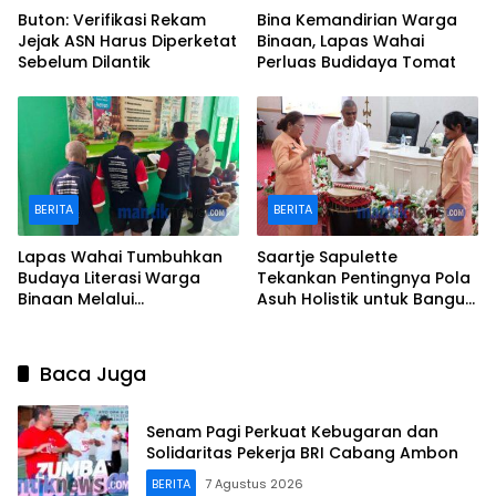
Buton: Verifikasi Rekam
Bina Kemandirian Warga
Jejak ASN Harus Diperketat
Binaan, Lapas Wahai
Sebelum Dilantik
Perluas Budidaya Tomat
BERITA
BERITA
Lapas Wahai Tumbuhkan
Saartje Sapulette
Budaya Literasi Warga
Tekankan Pentingnya Pola
Binaan Melalui
Asuh Holistik untuk Bangun
Perpustakaan
Karakter Anak
Baca Juga
Senam Pagi Perkuat Kebugaran dan
Solidaritas Pekerja BRI Cabang Ambon
BERITA
7 Agustus 2026