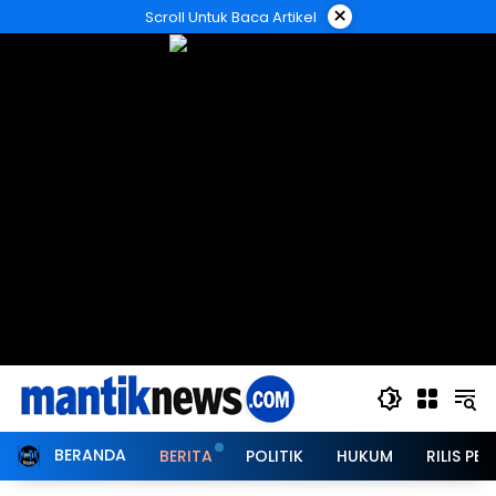
Langsung
×
Scroll Untuk Baca Artikel
ke
konten
BERANDA
BERITA
POLITIK
HUKUM
RILIS PER