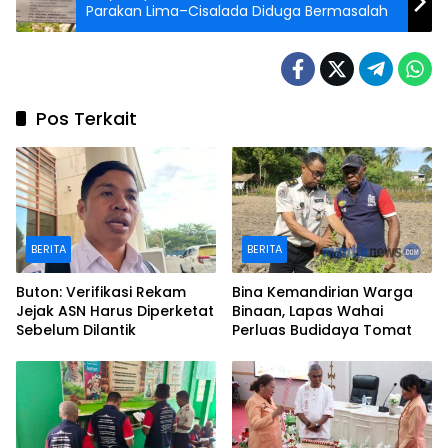
Parakan Lima–Cisalada Diduga Bermasalah
Pos Terkait
BERITA
BERITA
Buton: Verifikasi Rekam
Bina Kemandirian Warga
Jejak ASN Harus Diperketat
Binaan, Lapas Wahai
Sebelum Dilantik
Perluas Budidaya Tomat