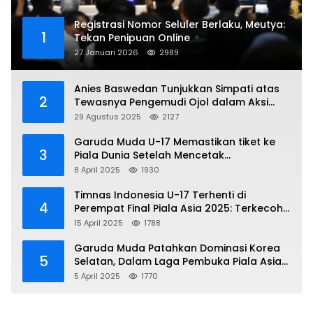
Registrasi Nomor Seluler Berlaku, Meutya:
1
Tekan Penipuan Online
27 Januari 2026
2989
Anies Baswedan Tunjukkan Simpati atas
2
Tewasnya Pengemudi Ojol dalam Aksi
Demo
29 Agustus 2025
2127
Garuda Muda U-17 Memastikan tiket ke
3
Piala Dunia Setelah Mencetak
Kemenangan Gemilang atas Yaman 4-1 di
8 April 2025
1930
Piala Asia 2025
Timnas Indonesia U-17 Terhenti di
4
Perempat Final Piala Asia 2025: Terkecoh
Korea Utara
15 April 2025
1788
Garuda Muda Patahkan Dominasi Korea
5
Selatan, Dalam Laga Pembuka Piala Asia
2025 U-17
5 April 2025
1770