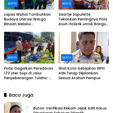
BERITA
BERITA
Lapas Wahai Tumbuhkan
Saartje Sapulette
Budaya Literasi Warga
Tekankan Pentingnya Pola
Binaan Melalui
Asuh Holistik untuk Bangun
Perpustakaan
Karakter Anak
BERITA
BERITA
Polisi Gagalkan Peredaran
Wali Kota: Kebijakan WFH
170 Liter Sopi di Jalur
ASN Tetap Dijalankan
Penyeberangan Tulehu-
Sesuai Arahan Pempus
Waipirit
Baca Juga
Buton: Verifikasi Rekam Jejak ASN Harus
Diperketat Sebelum Dilantik