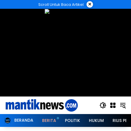
Langsung
×
Scroll Untuk Baca Artikel
ke
konten
BERANDA
BERITA
POLITIK
HUKUM
RILIS PER