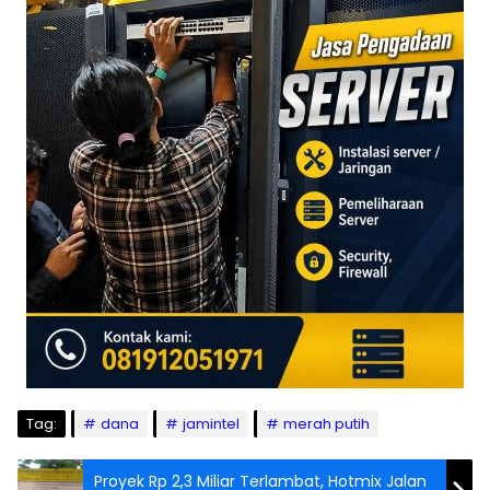
Tag:
dana
jamintel
merah putih
Proyek Rp 2,3 Miliar Terlambat, Hotmix Jalan