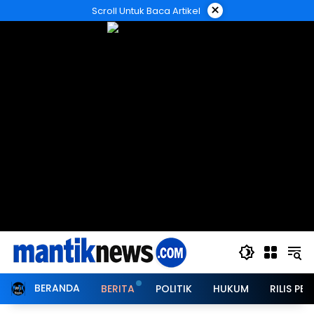
Langsung
×
Scroll Untuk Baca Artikel
ke
konten
BERANDA
BERITA
POLITIK
HUKUM
RILIS PER