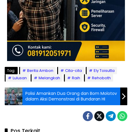
Tag:
Berita Ambon
Cita-cita
Ely Toisutta
Lulusan
Melangkah
Raih
Rehoboth
Polisi Amankan Dua Orang dan Bom Molotov
dalam Aksi Demonstrasi di Bundaran HI
Pos Terkait