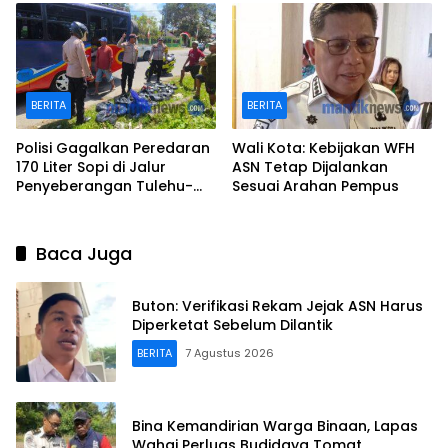
BERITA
BERITA
Polisi Gagalkan Peredaran
Wali Kota: Kebijakan WFH
170 Liter Sopi di Jalur
ASN Tetap Dijalankan
Penyeberangan Tulehu-
Sesuai Arahan Pempus
Waipirit
Baca Juga
Buton: Verifikasi Rekam Jejak ASN Harus
Diperketat Sebelum Dilantik
BERITA
7 Agustus 2026
Bina Kemandirian Warga Binaan, Lapas
Wahai Perluas Budidaya Tomat