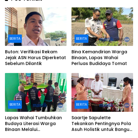
BERITA
BERITA
Buton: Verifikasi Rekam
Bina Kemandirian Warga
Jejak ASN Harus Diperketat
Binaan, Lapas Wahai
Sebelum Dilantik
Perluas Budidaya Tomat
BERITA
BERITA
Lapas Wahai Tumbuhkan
Saartje Sapulette
Budaya Literasi Warga
Tekankan Pentingnya Pola
Binaan Melalui
Asuh Holistik untuk Bangun
Perpustakaan
Karakter Anak