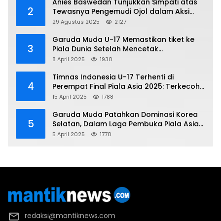
Anies Baswedan Tunjukkan Simpati atas
2
Tewasnya Pengemudi Ojol dalam Aksi
Demo
29 Agustus 2025
2127
Garuda Muda U-17 Memastikan tiket ke
3
Piala Dunia Setelah Mencetak
Kemenangan Gemilang atas Yaman 4-1 di
8 April 2025
1930
Piala Asia 2025
Timnas Indonesia U-17 Terhenti di
4
Perempat Final Piala Asia 2025: Terkecoh
Korea Utara
15 April 2025
1788
Garuda Muda Patahkan Dominasi Korea
5
Selatan, Dalam Laga Pembuka Piala Asia
2025 U-17
5 April 2025
1770
redaksi@mantiknews.com