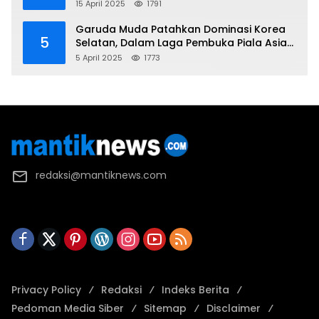
Korea Utara
15 April 2025
1791
Garuda Muda Patahkan Dominasi Korea
5
Selatan, Dalam Laga Pembuka Piala Asia
2025 U-17
5 April 2025
1773
redaksi@mantiknews.com
Privacy Policy
Redaksi
Indeks Berita
Pedoman Media Siber
Sitemap
Disclaimer