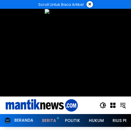
Langsung
×
Scroll Untuk Baca Artikel
ke
konten
BERANDA
BERITA
POLITIK
HUKUM
RILIS PER