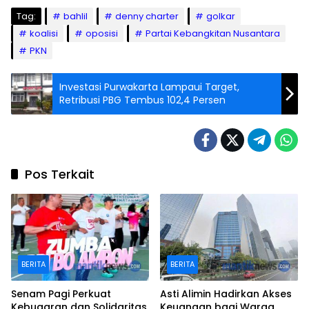
Tag:
bahlil
denny charter
golkar
koalisi
oposisi
Partai Kebangkitan Nusantara
PKN
Investasi Purwakarta Lampaui Target,
Retribusi PBG Tembus 102,4 Persen
Pos Terkait
BERITA
BERITA
Senam Pagi Perkuat
Asti Alimin Hadirkan Akses
Kebugaran dan Solidaritas
Keuangan bagi Warga