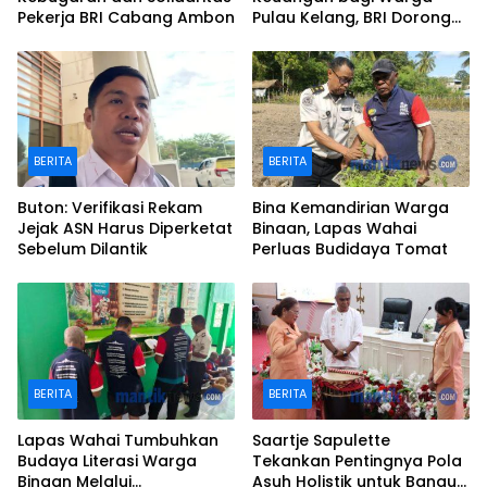
Pekerja BRI Cabang Ambon
Pulau Kelang, BRI Dorong
Inklusi hingga Wilayah
Kepulauan
BERITA
BERITA
Buton: Verifikasi Rekam
Bina Kemandirian Warga
Jejak ASN Harus Diperketat
Binaan, Lapas Wahai
Sebelum Dilantik
Perluas Budidaya Tomat
BERITA
BERITA
Lapas Wahai Tumbuhkan
Saartje Sapulette
Budaya Literasi Warga
Tekankan Pentingnya Pola
Binaan Melalui
Asuh Holistik untuk Bangun