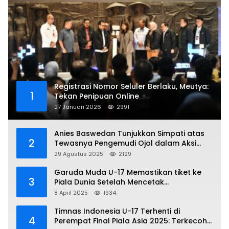
Registrasi Nomor Seluler Berlaku, Meutya:
1
Tekan Penipuan Online
27 Januari 2026
2991
Anies Baswedan Tunjukkan Simpati atas
2
Tewasnya Pengemudi Ojol dalam Aksi
Demo
29 Agustus 2025
2129
Garuda Muda U-17 Memastikan tiket ke
3
Piala Dunia Setelah Mencetak
Kemenangan Gemilang atas Yaman 4-1 di
8 April 2025
1934
Piala Asia 2025
Timnas Indonesia U-17 Terhenti di
4
Perempat Final Piala Asia 2025: Terkecoh