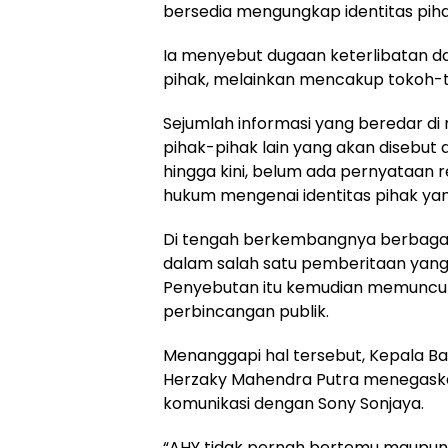
bersedia mengungkap identitas pih
Ia menyebut dugaan keterlibatan dal
pihak, melainkan mencakup tokoh-to
Sejumlah informasi yang beredar d
pihak-pihak lain yang akan disebu
hingga kini, belum ada pernyataan 
hukum mengenai identitas pihak ya
Di tengah berkembangnya berbagai 
dalam salah satu pemberitaan yang
Penyebutan itu kemudian memuncul
perbincangan publik.
Menanggapi hal tersebut, Kepala Ba
Herzaky Mahendra Putra menegaska
komunikasi dengan Sony Sonjaya.
“AHY tidak pernah bertemu maupun 