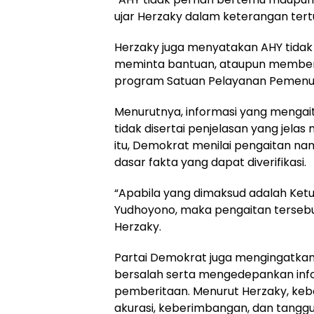
ujar Herzaky dalam keterangan tertu
Herzaky juga menyatakan AHY tida
meminta bantuan, ataupun memberi
program Satuan Pelayanan Pemenuh
Menurutnya, informasi yang mengait
tidak disertai penjelasan yang jela
itu, Demokrat menilai pengaitan na
dasar fakta yang dapat diverifikasi.
“Apabila yang dimaksud adalah Ket
Yudhoyono, maka pengaitan tersebut
Herzaky.
Partai Demokrat juga mengingatkan
bersalah serta mengedepankan infor
pemberitaan. Menurut Herzaky, kebe
akurasi, keberimbangan, dan tanggun