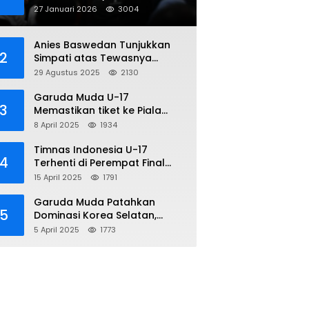
Penipuan Online
27 Januari 2026
3004
Anies Baswedan Tunjukkan
2
Simpati atas Tewasnya
Pengemudi Ojol dalam Aksi
29 Agustus 2025
2130
Demo
Garuda Muda U-17
3
Memastikan tiket ke Piala
Dunia Setelah Mencetak
8 April 2025
1934
Kemenangan Gemilang atas
Yaman 4-1 di Piala Asia 2025
Timnas Indonesia U-17
4
Terhenti di Perempat Final
Piala Asia 2025: Terkecoh
15 April 2025
1791
Korea Utara
Garuda Muda Patahkan
5
Dominasi Korea Selatan,
Dalam Laga Pembuka Piala
5 April 2025
1773
Asia 2025 U-17