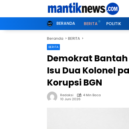
Langsung
ke
konten
BERANDA
BERITA
POLITIK
Beranda
BERITA
BERITA
Demokrat Bantah 
Isu Dua Kolonel 
Korupsi BGN
Redaksi
4 Min Baca
10 Juni 2026