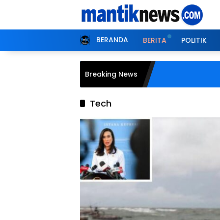
Langsung
ke
konten
BERANDA
BERITA
POLITIK
Breaking News
Tech