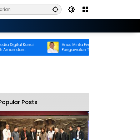
Digital Kunci
Anos Minta Evaluasi Menyeluruh Sistem
man dan
Pengawalan Truk Kontainer di Ambon
Popular Posts