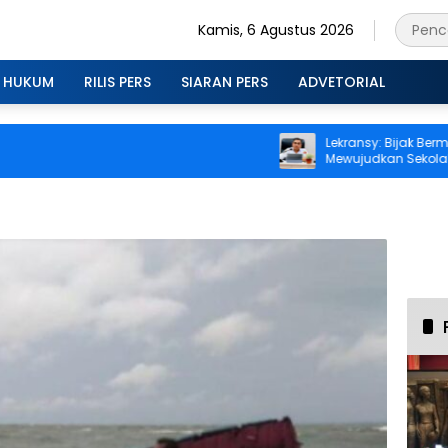
Kamis, 6 Agustus 2026
HUKUM
RILIS PERS
SIARAN PERS
ADVETORIAL
Lekransy: Bijak Bermedia 
Mewujudkan Sekolah A
Berprestasi