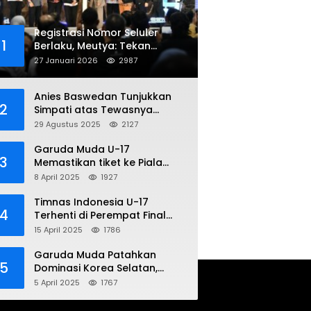
Registrasi Nomor Seluler
1
Berlaku, Meutya: Tekan
Penipuan Online
27 Januari 2026
2987
Anies Baswedan Tunjukkan
2
Simpati atas Tewasnya
Pengemudi Ojol dalam Aksi
29 Agustus 2025
2127
Demo
Garuda Muda U-17
3
Memastikan tiket ke Piala
Dunia Setelah Mencetak
8 April 2025
1927
Kemenangan Gemilang atas
Yaman 4-1 di Piala Asia 2025
Timnas Indonesia U-17
4
Terhenti di Perempat Final
Piala Asia 2025: Terkecoh
15 April 2025
1786
Korea Utara
Garuda Muda Patahkan
5
Dominasi Korea Selatan,
Dalam Laga Pembuka Piala
5 April 2025
1767
Asia 2025 U-17