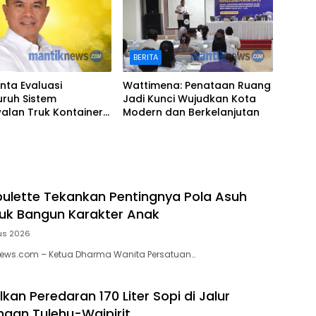
BERITA
nta Evaluasi
Wattimena: Penataan Ruang
uruh Sistem
Jadi Kunci Wujudkan Kota
alan Truk Kontainer
Modern dan Berkelanjutan
on
pulette Tekankan Pentingnya Pola Asuh
ntuk Bangun Karakter Anak
us 2026
News.com – Ketua Dharma Wanita Persatuan…
lkan Peredaran 170 Liter Sopi di Jalur
gan Tulehu-Waipirit