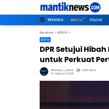
Langsung
ke
konten
BERANDA
BERITA
POLITIK
Beranda
BERITA
BERITA
DPR Setujui Hibah
untuk Perkuat Per
Mtknews_online
2 Min Baca
10 Februari 2026