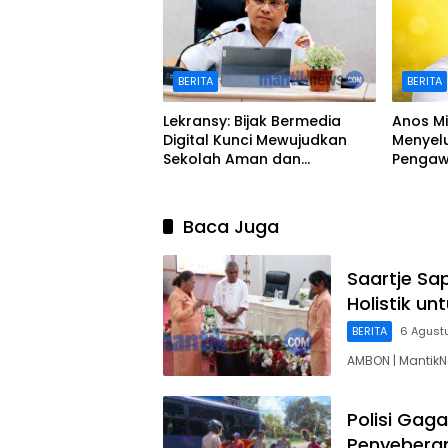
BERITA
BERITA
Lekransy: Bijak Bermedia
Anos Mi
Digital Kunci Mewujudkan
Menyel
Sekolah Aman dan
Pengaw
Berprestasi
di Amb
Baca Juga
Saartje Sa
Holistik u
BERITA
6 Agust
AMBON | Mantik
Polisi Gaga
Penyeberan