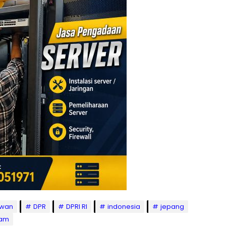
awan
DPR
DPRI RI
indonesia
jepang
am