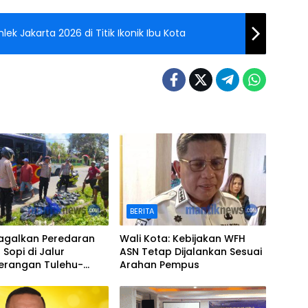
k Jakarta 2026 di Titik Ikonik Ibu Kota
BERITA
Gagalkan Peredaran
Wali Kota: Kebijakan WFH
r Sopi di Jalur
ASN Tetap Dijalankan Sesuai
erangan Tulehu-
Arahan Pempus