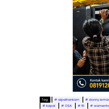
Tag:
alpalhankam
donny erm
kapal
OSA
RI
wamenh