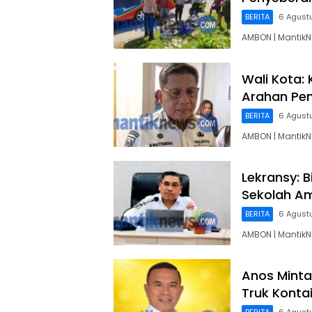
BERITA
6 Agust
AMBON | MantikN
Wali Kota:
Arahan Pe
BERITA
6 Agust
AMBON | Mantik
Lekransy: 
Sekolah Am
BERITA
6 Agust
AMBON | MantikN
Anos Minta
Truk Konta