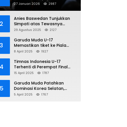
Penipuan Online
27 Januari 2026
2987
Anies Baswedan Tunjukkan
2
Simpati atas Tewasnya
Pengemudi Ojol dalam Aksi
29 Agustus 2025
2127
Demo
Garuda Muda U-17
3
Memastikan tiket ke Piala
Dunia Setelah Mencetak
8 April 2025
1927
Kemenangan Gemilang atas
Yaman 4-1 di Piala Asia 2025
Timnas Indonesia U-17
4
Terhenti di Perempat Final
Piala Asia 2025: Terkecoh
15 April 2025
1787
Korea Utara
Garuda Muda Patahkan
5
Dominasi Korea Selatan,
Dalam Laga Pembuka Piala
5 April 2025
1767
Asia 2025 U-17