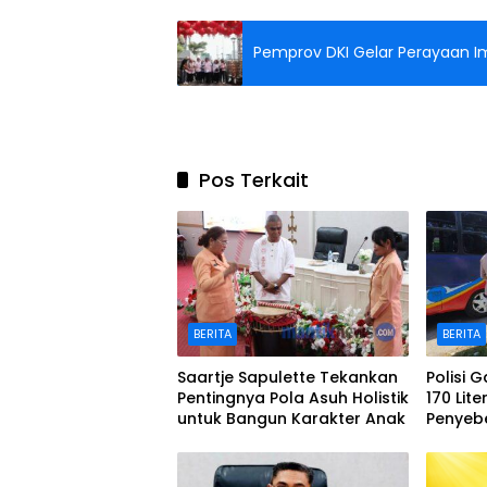
Pemprov DKI Gelar Perayaan Imle
Pos Terkait
BERITA
BERITA
Saartje Sapulette Tekankan
Polisi 
Pentingnya Pola Asuh Holistik
170 Lite
untuk Bangun Karakter Anak
Penyeb
Waipirit