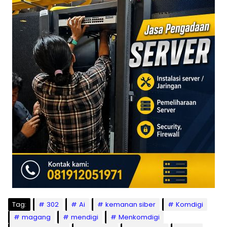
Tag:
302
Ai
kemanan siber
Komdigi
magang
mendigi
Menkomdigi