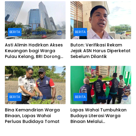
BERITA
BERITA
Asti Alimin Hadirkan Akses
Buton: Verifikasi Rekam
Keuangan bagi Warga
Jejak ASN Harus Diperketat
Pulau Kelang, BRI Dorong
Sebelum Dilantik
Inklusi hingga Wilayah
Kepulauan
BERITA
BERITA
Bina Kemandirian Warga
Lapas Wahai Tumbuhkan
Binaan, Lapas Wahai
Budaya Literasi Warga
Perluas Budidaya Tomat
Binaan Melalui
Perpustakaan