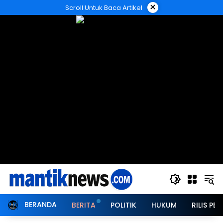
Langsung
×
Scroll Untuk Baca Artikel
ke
konten
BERANDA
BERITA
POLITIK
HUKUM
RILIS PER