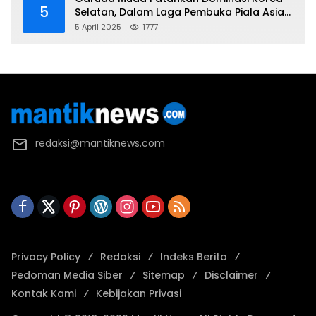
5
Selatan, Dalam Laga Pembuka Piala Asia
2025 U-17
5 April 2025
1777
redaksi@mantiknews.com
Privacy Policy
Redaksi
Indeks Berita
Pedoman Media Siber
Sitemap
Disclaimer
Kontak Kami
Kebijakan Privasi