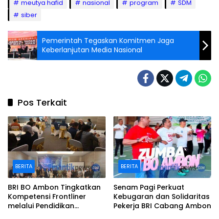
meutya hafid
nasional
program
SDM
siber
Pemerintah Tegaskan Komitmen Jaga
Keberlanjutan Media Nasional
Pos Terkait
BERITA
BERITA
BRI BO Ambon Tingkatkan
Senam Pagi Perkuat
Kompetensi Frontliner
Kebugaran dan Solidaritas
melalui Pendidikan
Pekerja BRI Cabang Ambon
Performing CS dan Teller