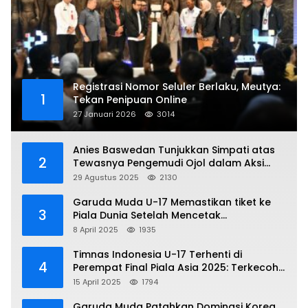
Registrasi Nomor Seluler Berlaku, Meutya:
1
Tekan Penipuan Online
27 Januari 2026
3014
Anies Baswedan Tunjukkan Simpati atas
2
Tewasnya Pengemudi Ojol dalam Aksi
Demo
29 Agustus 2025
2130
Garuda Muda U-17 Memastikan tiket ke
3
Piala Dunia Setelah Mencetak
Kemenangan Gemilang atas Yaman 4-1 di
8 April 2025
1935
Piala Asia 2025
Timnas Indonesia U-17 Terhenti di
4
Perempat Final Piala Asia 2025: Terkecoh
Korea Utara
15 April 2025
1794
Garuda Muda Patahkan Dominasi Korea