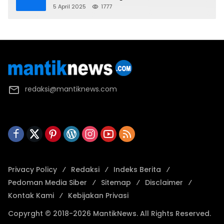
2025 U-17
5 April 2025
1777
redaksi@mantiknews.com
Privacy Policy
Redaksi
Indeks Berita
Pedoman Media Siber
Sitemap
Disclaimer
Kontak Kami
Kebijakan Privasi
Copyrght © 2018-2026 MantikNews. All Rights Reserved.