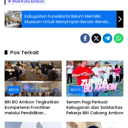
Wali Kota Ambon
Kabupaten Purwakarta Belum Memiliki
Museum Untuk Menyimpan Benda-Benda
Kepurbakalaan
Pos Terkait
BERITA
BERITA
BRI BO Ambon Tingkatkan
Senam Pagi Perkuat
Kompetensi Frontliner
Kebugaran dan Solidaritas
melalui Pendidikan
Pekerja BRI Cabang Ambon
Performing CS dan Teller