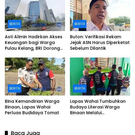
BERITA
BERITA
Asti Alimin Hadirkan Akses
Buton: Verifikasi Rekam
Keuangan bagi Warga
Jejak ASN Harus Diperketat
Pulau Kelang, BRI Dorong
Sebelum Dilantik
Inklusi hingga Wilayah
Kepulauan
BERITA
BERITA
Bina Kemandirian Warga
Lapas Wahai Tumbuhkan
Binaan, Lapas Wahai
Budaya Literasi Warga
Perluas Budidaya Tomat
Binaan Melalui
Perpustakaan
Baca Juga