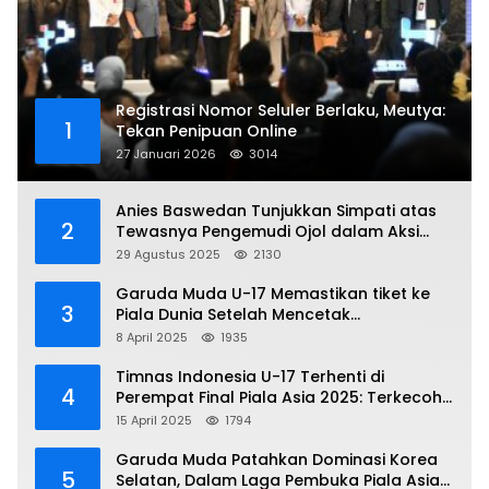
Registrasi Nomor Seluler Berlaku, Meutya:
1
Tekan Penipuan Online
27 Januari 2026
3014
Anies Baswedan Tunjukkan Simpati atas
2
Tewasnya Pengemudi Ojol dalam Aksi
Demo
29 Agustus 2025
2130
Garuda Muda U-17 Memastikan tiket ke
3
Piala Dunia Setelah Mencetak
Kemenangan Gemilang atas Yaman 4-1 di
8 April 2025
1935
Piala Asia 2025
Timnas Indonesia U-17 Terhenti di
4
Perempat Final Piala Asia 2025: Terkecoh
Korea Utara
15 April 2025
1794
Garuda Muda Patahkan Dominasi Korea
5
Selatan, Dalam Laga Pembuka Piala Asia