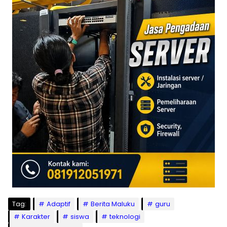
Tag:
Adaptif
Berita Maluku
guru
Karakter
siswa
teknologi