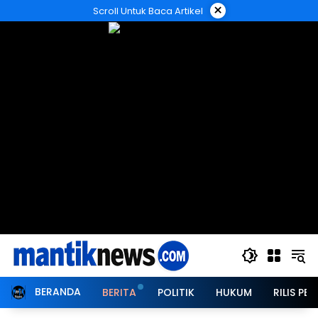
Langsung
×
Scroll Untuk Baca Artikel
ke
konten
BERANDA
BERITA
POLITIK
HUKUM
RILIS PER