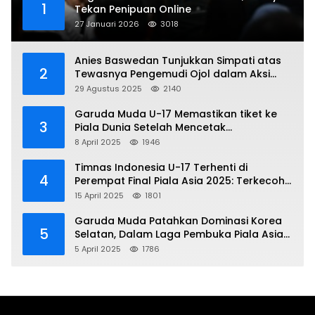
1
Tekan Penipuan Online
27 Januari 2026
3018
Anies Baswedan Tunjukkan Simpati atas
2
Tewasnya Pengemudi Ojol dalam Aksi
Demo
29 Agustus 2025
2140
Garuda Muda U-17 Memastikan tiket ke
3
Piala Dunia Setelah Mencetak
Kemenangan Gemilang atas Yaman 4-1 di
8 April 2025
1946
Piala Asia 2025
Timnas Indonesia U-17 Terhenti di
4
Perempat Final Piala Asia 2025: Terkecoh
Korea Utara
15 April 2025
1801
Garuda Muda Patahkan Dominasi Korea
5
Selatan, Dalam Laga Pembuka Piala Asia
2025 U-17
5 April 2025
1786