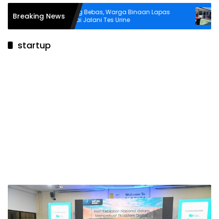
Jelang Bebas, Warga Binaan Lapas
Semar
Breaking News
suai
Wahai Jalani Tes Urine
Pekan
startup