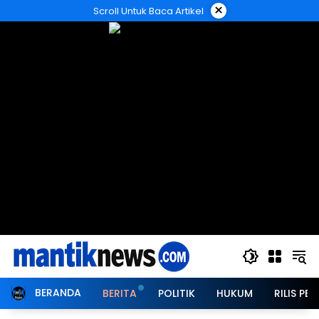
Langsung
×
Scroll Untuk Baca Artikel
ke
konten
BERANDA
BERITA
POLITIK
HUKUM
RILIS PER