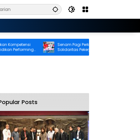
Kompetensi
Senam Pagi Perkuat Kebugaran dan
an Performing
Solidaritas Pekerja BRI Cabang Ambon
Popular Posts