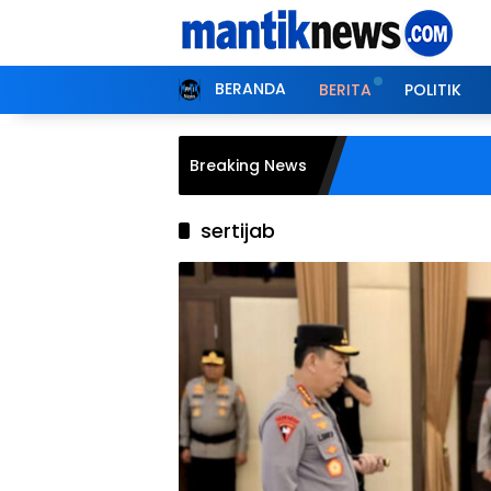
Langsung
ke
konten
BERANDA
BERITA
POLITIK
Breaking News
sertijab