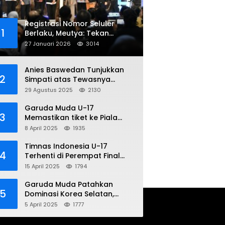
Registrasi Nomor Seluler
1
Berlaku, Meutya: Tekan
Penipuan Online
27 Januari 2026
3014
Anies Baswedan Tunjukkan
2
Simpati atas Tewasnya
Pengemudi Ojol dalam Aksi
29 Agustus 2025
2130
Demo
Garuda Muda U-17
3
Memastikan tiket ke Piala
Dunia Setelah Mencetak
8 April 2025
1935
Kemenangan Gemilang atas
Yaman 4-1 di Piala Asia 2025
Timnas Indonesia U-17
4
Terhenti di Perempat Final
Piala Asia 2025: Terkecoh
15 April 2025
1794
Korea Utara
Garuda Muda Patahkan
5
Dominasi Korea Selatan,
Dalam Laga Pembuka Piala
5 April 2025
1777
Asia 2025 U-17