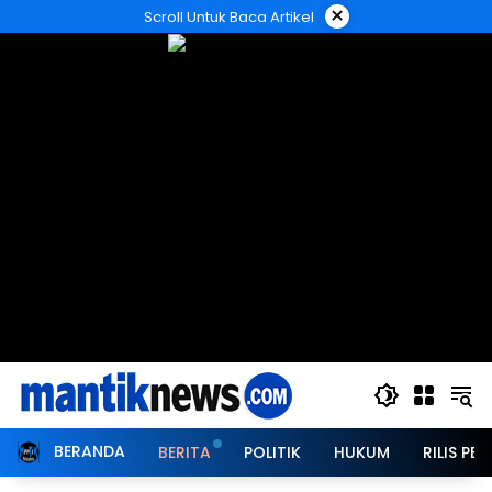
Langsung
×
Scroll Untuk Baca Artikel
ke
konten
BERANDA
BERITA
POLITIK
HUKUM
RILIS PER