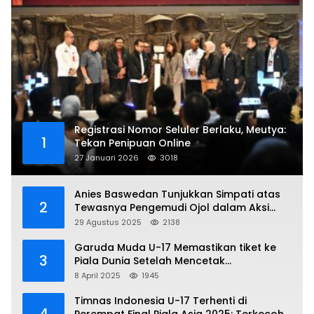
Registrasi Nomor Seluler Berlaku, Meutya:
1
Tekan Penipuan Online
27 Januari 2026
3018
Anies Baswedan Tunjukkan Simpati atas
2
Tewasnya Pengemudi Ojol dalam Aksi
Demo
29 Agustus 2025
2138
Garuda Muda U-17 Memastikan tiket ke
3
Piala Dunia Setelah Mencetak
Kemenangan Gemilang atas Yaman 4-1 di
8 April 2025
1945
Piala Asia 2025
Timnas Indonesia U-17 Terhenti di