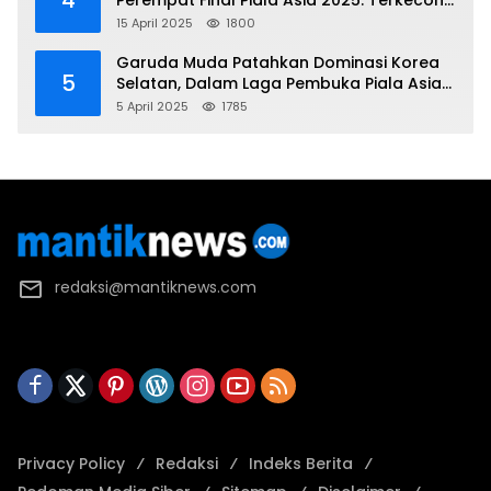
4
Perempat Final Piala Asia 2025: Terkecoh
Korea Utara
15 April 2025
1800
Garuda Muda Patahkan Dominasi Korea
5
Selatan, Dalam Laga Pembuka Piala Asia
2025 U-17
5 April 2025
1785
redaksi@mantiknews.com
Privacy Policy
Redaksi
Indeks Berita