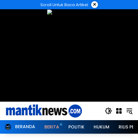
Langsung
×
Scroll Untuk Baca Artikel
ke
konten
BERANDA
BERITA
POLITIK
HUKUM
RILIS PER