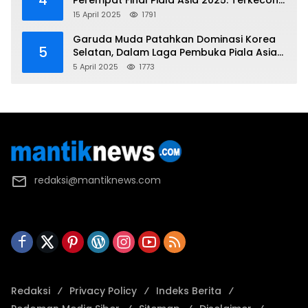
4
Perempat Final Piala Asia 2025: Terkecoh
Korea Utara
15 April 2025
1791
Garuda Muda Patahkan Dominasi Korea
5
Selatan, Dalam Laga Pembuka Piala Asia
2025 U-17
5 April 2025
1773
redaksi@mantiknews.com
Redaksi
Privacy Policy
Indeks Berita