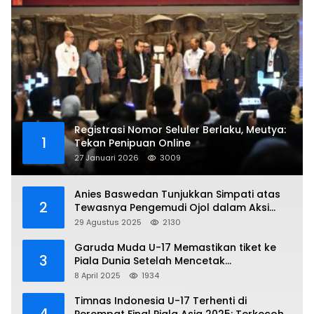
Registrasi Nomor Seluler Berlaku, Meutya:
1
Tekan Penipuan Online
27 Januari 2026
3009
Anies Baswedan Tunjukkan Simpati atas
2
Tewasnya Pengemudi Ojol dalam Aksi
Demo
29 Agustus 2025
2130
Garuda Muda U-17 Memastikan tiket ke
3
Piala Dunia Setelah Mencetak
Kemenangan Gemilang atas Yaman 4-1 di
8 April 2025
1934
Piala Asia 2025
Timnas Indonesia U-17 Terhenti di