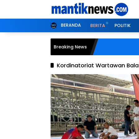
Langsung
ke
konten
BERANDA
BERITA
POLITIK
Breaking News
Kordinatoriat Wartawan Bala