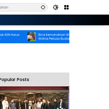
ASN Harus
Bina Kemandirian Warga Binaan, Lapas
Wahai Perluas Budidaya Tomat
Popular Posts