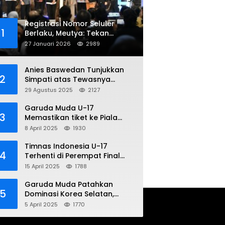
Registrasi Nomor Seluler
1
Berlaku, Meutya: Tekan
Penipuan Online
27 Januari 2026
2989
Anies Baswedan Tunjukkan
2
Simpati atas Tewasnya
Pengemudi Ojol dalam Aksi
29 Agustus 2025
2127
Demo
Garuda Muda U-17
3
Memastikan tiket ke Piala
Dunia Setelah Mencetak
8 April 2025
1930
Kemenangan Gemilang atas
Yaman 4-1 di Piala Asia 2025
Timnas Indonesia U-17
4
Terhenti di Perempat Final
Piala Asia 2025: Terkecoh
15 April 2025
1788
Korea Utara
Garuda Muda Patahkan
5
Dominasi Korea Selatan,
Dalam Laga Pembuka Piala
5 April 2025
1770
Asia 2025 U-17