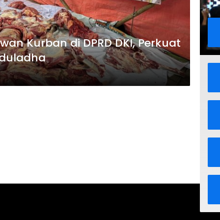
ewan Kurban di DPRD DKI, Perkuat
Iduladha