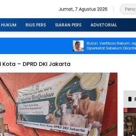
Jumat, 7 Agustus 2026
HUKUM
RILIS PERS
SIARAN PERS
ADVETORIAL
Buton: Verifikasi Rekam Jejak 
Diperketat Sebelum Dilantik
i Kota – DPRD DKI Jakarta