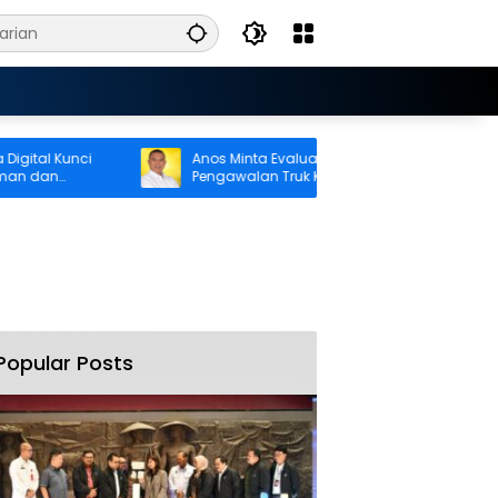
tal Kunci
Anos Minta Evaluasi Menyeluruh Sistem
dan
Pengawalan Truk Kontainer di Ambon
Popular Posts