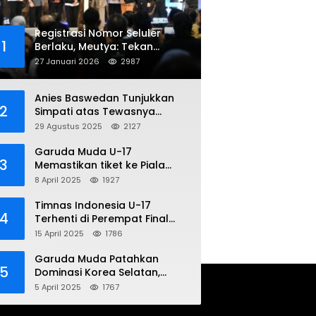
Registrasi Nomor Seluler
1
Berlaku, Meutya: Tekan
Penipuan Online
27 Januari 2026
2987
Anies Baswedan Tunjukkan
2
Simpati atas Tewasnya
Pengemudi Ojol dalam Aksi
29 Agustus 2025
2127
Demo
Garuda Muda U-17
3
Memastikan tiket ke Piala
Dunia Setelah Mencetak
8 April 2025
1927
Kemenangan Gemilang atas
Yaman 4-1 di Piala Asia 2025
Timnas Indonesia U-17
4
Terhenti di Perempat Final
Piala Asia 2025: Terkecoh
15 April 2025
1786
Korea Utara
Garuda Muda Patahkan
5
Dominasi Korea Selatan,
Dalam Laga Pembuka Piala
5 April 2025
1767
Asia 2025 U-17