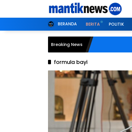
Langsung
ke
konten
BERANDA
BERITA
POLITIK
Breaking News
formula bayi