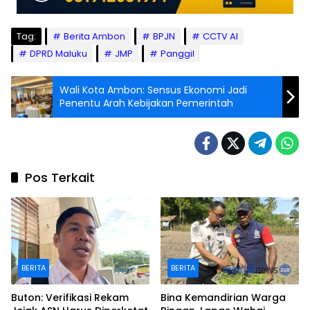
Tag:
Berita Ambon
BPJN
CCTV AI
DPRD Maluku
JMP
Panggil
Wali Kota Ambon: Sensus Ekonomi Jadi
Penentu Arah Kebijakan Pemerintah
Pos Terkait
BERITA
BERITA
Buton: Verifikasi Rekam
Bina Kemandirian Warga