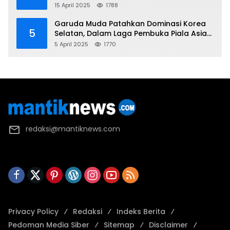
Korea Utara
15 April 2025
1788
Garuda Muda Patahkan Dominasi Korea
5
Selatan, Dalam Laga Pembuka Piala Asia
2025 U-17
5 April 2025
1770
redaksi@mantiknews.com
Privacy Policy
Redaksi
Indeks Berita
Pedoman Media Siber
Sitemap
Disclaimer