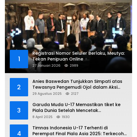
Registrasi Nomor Seluler Berlaku, Meutya:
1
Tekan Penipuan Online
27 Januari 2026
2989
Anies Baswedan Tunjukkan Simpati atas
2
Tewasnya Pengemudi Ojol dalam Aksi
Demo
29 Agustus 2025
2127
Garuda Muda U-17 Memastikan tiket ke
3
Piala Dunia Setelah Mencetak
Kemenangan Gemilang atas Yaman 4-1 di
8 April 2025
1930
Piala Asia 2025
Timnas Indonesia U-17 Terhenti di
4
Perempat Final Piala Asia 2025: Terkecoh