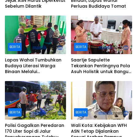
Jejak ASN Harus Diperketat
Binaan, Lapas Wahai
Sebelum Dilantik
Perluas Budidaya Tomat
BERITA
BERITA
Lapas Wahai Tumbuhkan
Saartje Sapulette
Budaya Literasi Warga
Tekankan Pentingnya Pola
Binaan Melalui
Asuh Holistik untuk Bangun
Perpustakaan
Karakter Anak
BERITA
BERITA
Polisi Gagalkan Peredaran
Wali Kota: Kebijakan WFH
170 Liter Sopi di Jalur
ASN Tetap Dijalankan
Penyeberangan Tulehu-
Sesuai Arahan Pempus