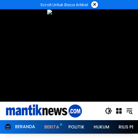
Langsung
×
Scroll Untuk Baca Artikel
ke
konten
BERANDA
BERITA
POLITIK
HUKUM
RILIS PER