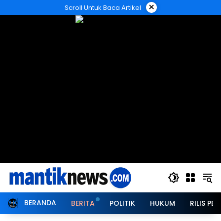
Langsung
×
Scroll Untuk Baca Artikel
ke
konten
BERANDA
BERITA
POLITIK
HUKUM
RILIS PER