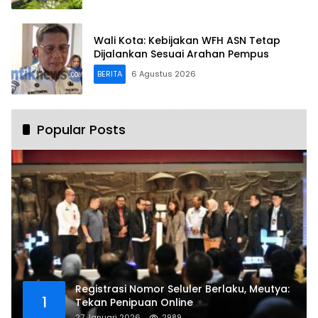
Wali Kota: Kebijakan WFH ASN Tetap
Dijalankan Sesuai Arahan Pempus
BERITA
6 Agustus 2026
Popular Posts
Registrasi Nomor Seluler Berlaku, Meutya:
1
Tekan Penipuan Online
27 Januari 2026
2989