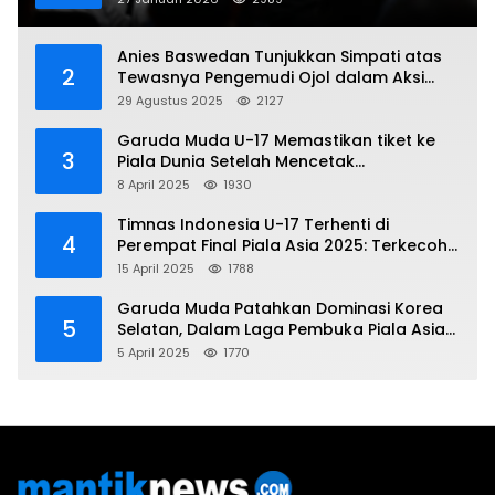
Anies Baswedan Tunjukkan Simpati atas
2
Tewasnya Pengemudi Ojol dalam Aksi
Demo
29 Agustus 2025
2127
Garuda Muda U-17 Memastikan tiket ke
3
Piala Dunia Setelah Mencetak
Kemenangan Gemilang atas Yaman 4-1 di
8 April 2025
1930
Piala Asia 2025
Timnas Indonesia U-17 Terhenti di
4
Perempat Final Piala Asia 2025: Terkecoh
Korea Utara
15 April 2025
1788
Garuda Muda Patahkan Dominasi Korea
5
Selatan, Dalam Laga Pembuka Piala Asia
2025 U-17
5 April 2025
1770