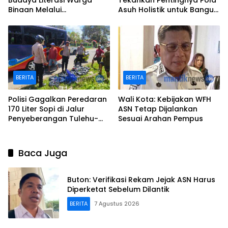
Budaya Literasi Warga
Tekankan Pentingnya Pola
Binaan Melalui
Asuh Holistik untuk Bangun
Perpustakaan
Karakter Anak
BERITA
BERITA
Polisi Gagalkan Peredaran
Wali Kota: Kebijakan WFH
170 Liter Sopi di Jalur
ASN Tetap Dijalankan
Penyeberangan Tulehu-
Sesuai Arahan Pempus
Waipirit
Baca Juga
Buton: Verifikasi Rekam Jejak ASN Harus
Diperketat Sebelum Dilantik
BERITA
7 Agustus 2026