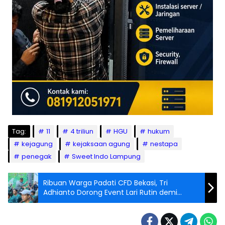
Tag:
11
4 triliun
HGU
hukum
kejagung
kejaksaan agung
nestapa
penegak
Sweet Indo Lampung
Ribuan Warga Padati CFD Bekasi, Tri
Adhianto Dorong Event Lari Rutin demi
Wujudkan “Sport City”