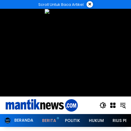
Langsung
×
Scroll Untuk Baca Artikel
ke
konten
BERANDA
BERITA
POLITIK
HUKUM
RILIS PER