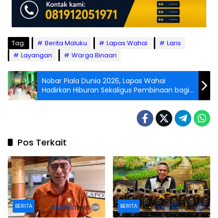
Tag:
Berita Maluku
Lapas Wahai
Laris
Layangan
Warga Binaan
Nobar Piala Dunia 2026, Lapas Wahai
Hadirkan Hiburan Sekaligus Pembinaan bagi
WB
Pos Terkait
BERITA
BERITA