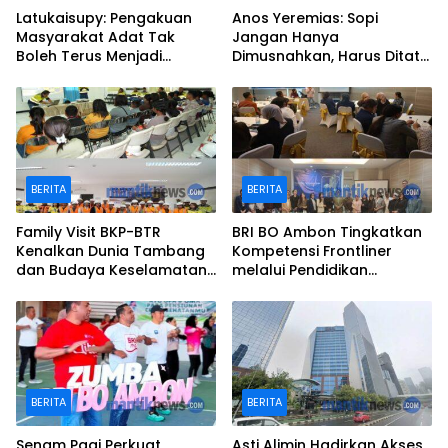
Latukaisupy: Pengakuan
Anos Yeremias: Sopi
Masyarakat Adat Tak
Jangan Hanya
Boleh Terus Menjadi
Dimusnahkan, Harus Ditata
Pekerjaan Rumah
Jadi Produk Legal
BERITA
BERITA
Family Visit BKP-BTR
BRI BO Ambon Tingkatkan
Kenalkan Dunia Tambang
Kompetensi Frontliner
dan Budaya Keselamatan
melalui Pendidikan
kepada Keluarga
Performing CS dan Teller
Karyawan
BERITA
BERITA
Senam Pagi Perkuat
Asti Alimin Hadirkan Akses