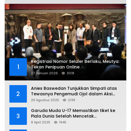
Registrasi Nomor Seluler Berlaku, Meutya:
1
Tekan Penipuan Online
27 Januari 2026
3018
Anies Baswedan Tunjukkan Simpati atas
2
Tewasnya Pengemudi Ojol dalam Aksi
Demo
29 Agustus 2025
2138
Garuda Muda U-17 Memastikan tiket ke
3
Piala Dunia Setelah Mencetak
Kemenangan Gemilang atas Yaman 4-1 di
8 April 2025
1945
Piala Asia 2025