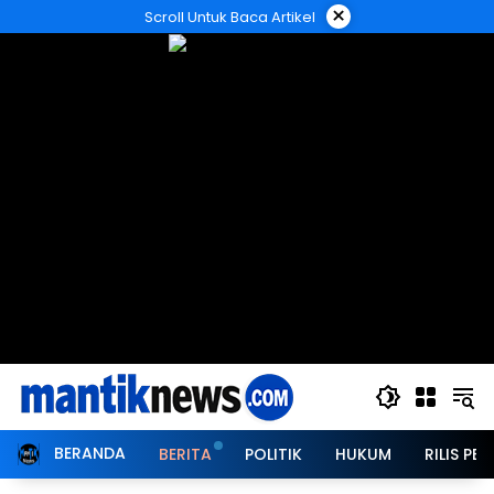
Langsung
×
Scroll Untuk Baca Artikel
ke
konten
BERANDA
BERITA
POLITIK
HUKUM
RILIS PER