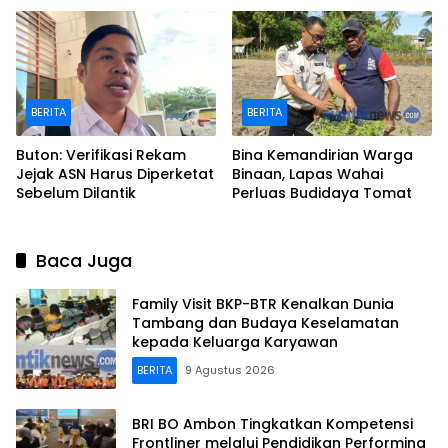
Kepulauan
BERITA
BERITA
Buton: Verifikasi Rekam
Bina Kemandirian Warga
Jejak ASN Harus Diperketat
Binaan, Lapas Wahai
Sebelum Dilantik
Perluas Budidaya Tomat
Baca Juga
Family Visit BKP-BTR Kenalkan Dunia
Tambang dan Budaya Keselamatan
kepada Keluarga Karyawan
BERITA
9 Agustus 2026
BRI BO Ambon Tingkatkan Kompetensi
Frontliner melalui Pendidikan Performing