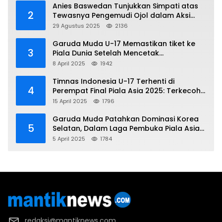
Anies Baswedan Tunjukkan Simpati atas
2
Tewasnya Pengemudi Ojol dalam Aksi
Demo
29 Agustus 2025
2136
Garuda Muda U-17 Memastikan tiket ke
3
Piala Dunia Setelah Mencetak
Kemenangan Gemilang atas Yaman 4-1 di
8 April 2025
1942
Piala Asia 2025
Timnas Indonesia U-17 Terhenti di
4
Perempat Final Piala Asia 2025: Terkecoh
Korea Utara
15 April 2025
1796
Garuda Muda Patahkan Dominasi Korea
5
Selatan, Dalam Laga Pembuka Piala Asia
2025 U-17
5 April 2025
1784
redaksi@mantiknews.com