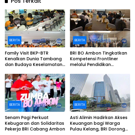
Pos Terkait
BERITA
BERITA
Family Visit BKP-BTR
BRI BO Ambon Tingkatkan
Kenalkan Dunia Tambang
Kompetensi Frontliner
dan Budaya Keselamatan
melalui Pendidikan
kepada Keluarga
Performing CS dan Teller
Karyawan
BERITA
BERITA
Senam Pagi Perkuat
Asti Alimin Hadirkan Akses
Kebugaran dan Solidaritas
Keuangan bagi Warga
Pekerja BRI Cabang Ambon
Pulau Kelang, BRI Dorong
Inklusi hingga Wilayah