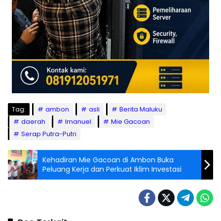
Tag:
ambon
asli
Berita Maluku
daerah
Imanuel
Mie Gacoan
Serap Putra-Putri
Kehadiran Mie Gacoan di Ambon Buka
Peluang Kerja dan Perkuat Iklim Investasi