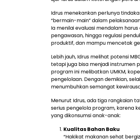
Idrus menekankan perlunya tindaka
“bermain-main” dalam pelaksanaan 
Ia menilai evaluasi mendalam harus
pengawasan, hingga regulasi pendu
produktif, dan mampu mencetak gen
Lebih jauh, Idrus melihat potensi M
tetapi juga bisa menjadi instrume
program ini melibatkan UMKM, kope
pengelolaan. Dengan demikian, sel
menumbuhkan semangat kewirausah
Menurut Idrus, ada tiga rangkaian t
serius pengelola program, karena 
yang dikonsumsi anak-anak:
Kualitas Bahan Baku
“Hakikat makanan sehat bergiz