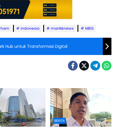
arham
indonesia
mantiknews
MBG
rk Hub untuk Transformasi Digital
BERITA