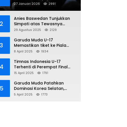
Penipuan Online
27 Januari 2026
2991
Anies Baswedan Tunjukkan
2
Simpati atas Tewasnya
Pengemudi Ojol dalam Aksi
29 Agustus 2025
2129
Demo
Garuda Muda U-17
3
Memastikan tiket ke Piala
Dunia Setelah Mencetak
8 April 2025
1934
Kemenangan Gemilang atas
Yaman 4-1 di Piala Asia 2025
Timnas Indonesia U-17
4
Terhenti di Perempat Final
Piala Asia 2025: Terkecoh
15 April 2025
1791
Korea Utara
Garuda Muda Patahkan
5
Dominasi Korea Selatan,
Dalam Laga Pembuka Piala
5 April 2025
1773
Asia 2025 U-17