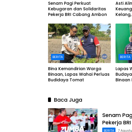
Senam Pagi Perkuat
Asti Al
Kebugaran dan Solidaritas
Keuang
Pekerja BRI Cabang Ambon
Kelang,
hingga
BERITA
BERITA
Bina Kemandirian Warga
Lapas 
Binaan, Lapas Wahai Perluas
Budaya 
Budidaya Tomat
Binaan 
Baca Juga
Senam Pagi
Pekerja B
BERITA
7 Agust