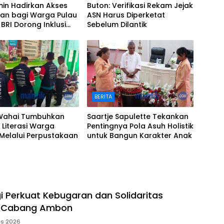
imin Hadirkan Akses
Buton: Verifikasi Rekam Jejak
an bagi Warga Pulau
ASN Harus Diperketat
 BRI Dorong Inklusi
Sebelum Dilantik
 Wilayah Kepulauan
BERITA
Wahai Tumbuhkan
Saartje Sapulette Tekankan
Literasi Warga
Pentingnya Pola Asuh Holistik
Melalui Perpustakaan
untuk Bangun Karakter Anak
 Perkuat Kebugaran dan Solidaritas
RI Cabang Ambon
us 2026