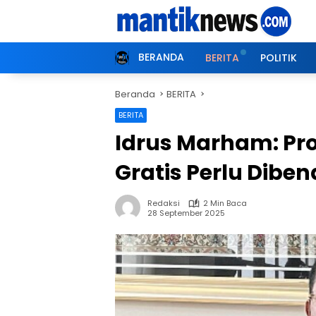
Langsung
ke
konten
BERANDA
BERITA
POLITIK
Beranda
BERITA
BERITA
Idrus Marham: Pr
Gratis Perlu Dibe
Redaksi
2 Min Baca
28 September 2025