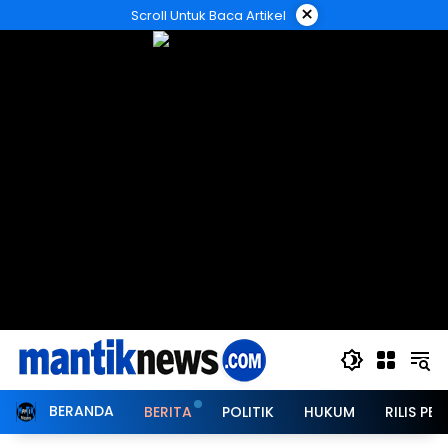
Langsung
×
Scroll Untuk Baca Artikel
ke
konten
BERANDA
BERITA
POLITIK
HUKUM
RILIS PER