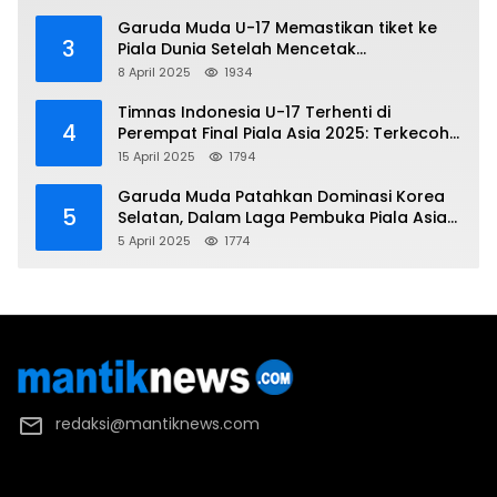
Garuda Muda U-17 Memastikan tiket ke
3
Piala Dunia Setelah Mencetak
Kemenangan Gemilang atas Yaman 4-1 di
8 April 2025
1934
Piala Asia 2025
Timnas Indonesia U-17 Terhenti di
4
Perempat Final Piala Asia 2025: Terkecoh
Korea Utara
15 April 2025
1794
Garuda Muda Patahkan Dominasi Korea
5
Selatan, Dalam Laga Pembuka Piala Asia
2025 U-17
5 April 2025
1774
redaksi@mantiknews.com