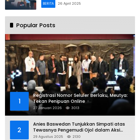
BERITA
26 April 2025
Popular Posts
Registrasi Nomor Seluler Berlaku, Meutya:
1
Tekan Penipuan Online
27 Januari 2026
3013
Anies Baswedan Tunjukkan Simpati atas
2
Tewasnya Pengemudi Ojol dalam Aksi
Demo
29 Agustus 2025
2130