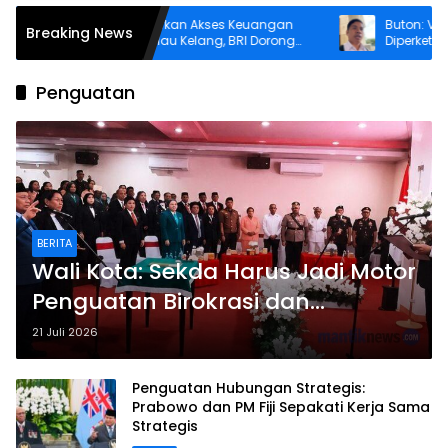
Asti Alimin Hadirkan Akses Keuangan
Buton: Verifika
Breaking News
bagi Warga Pulau Kelang, BRI Dorong
Diperketat Sebe
Inklusi hingga Wilayah Kepulauan
Penguatan
BERITA
Wali Kota: Sekda Harus Jadi Motor
Penguatan Birokrasi dan
Percepatan Program Prioritas
21 Juli 2026
Penguatan Hubungan Strategis:
Prabowo dan PM Fiji Sepakati Kerja Sama
Strategis